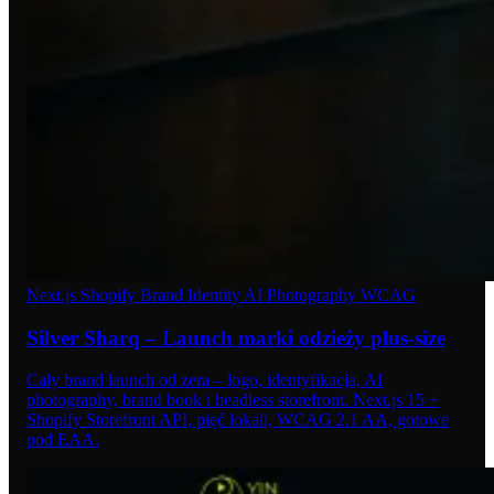
Next.js
Shopify
Brand Identity
AI Photography
WCAG
Silver Sharq – Launch marki odzieży plus-size
Cały brand launch od zera – logo, identyfikacja, AI
photography, brand book i headless storefront. Next.js 15 +
Shopify Storefront API, pięć lokali, WCAG 2.1 AA, gotowe
pod EAA.
07