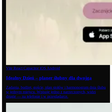
Vite
React
Capacitor
iOS
Android
Idealny Dzień – planer ślubny dla dwojga
Zadania, budżet, goście, plan stołów i harmonogram dnia ślubu
w jednym miejscu. Wpisuje jedno z narzeczonych, widzi
drugie — na telefonie i w przeglądarce.
02