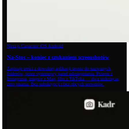
Next.js
Capacitor
iOS
Android
Na-Stos – koniec z szukaniem screenshotów
Zapisuje treści z dowolnej aplikacji prosto do nazwanych
folderów, przez systemowy panel udostępniania. Przepis z
Instagrama, miejsce z Map, film z TikToka — dwa stuknięcia,
zero pisania. Bez subskrypcji i bez obcych serwerów.
03