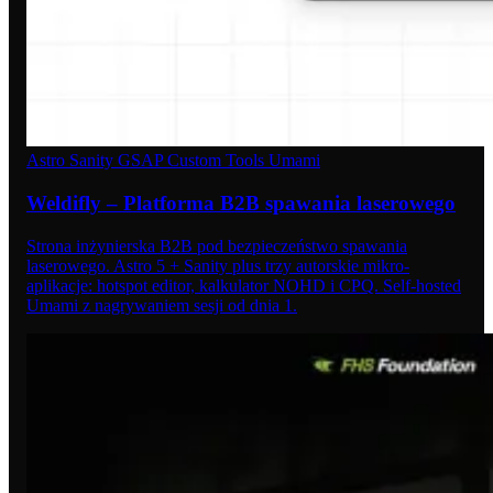
Astro
Sanity
GSAP
Custom Tools
Umami
Weldifly – Platforma B2B spawania laserowego
Strona inżynierska B2B pod bezpieczeństwo spawania
laserowego. Astro 5 + Sanity plus trzy autorskie mikro-
aplikacje: hotspot editor, kalkulator NOHD i CPQ. Self-hosted
Umami z nagrywaniem sesji od dnia 1.
05