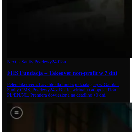
Next.js
Sanity
Przelewy24
i18n
FHS Fundacja – Takeover non-profit w 7 dni
Pełen takeover z Lovable dla fundacji działającej w Gambii.
Sanity CMS, Przelewy24 z BLIK, wirtualna adopcja, i18n
PL/EN/NL. Premiera dowieziona na deadline +0 dni.
06