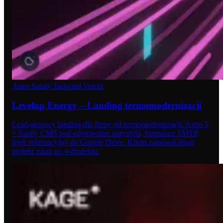
Astro
Sanity
Tailwind
Vercel
Levelup Energy – Landing termomodernizacji
Lead-genowy landing dla firmy od termomodernizacji. Astro 5
+ Sanity CMS pod edytowalne statystyki, formularz SMTP,
lejek rekrutacyjny do Google Drive. Klient zamówił drugi
projekt zaraz po wdrożeniu.
09