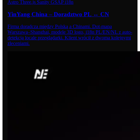
Astro
Three.js
Sanity
GSAP
i18n
YinYang China – Doradztwo PL ↔ CN
Firma doradcza między Polską a Chinami. Dot-mapa
Warszawa–Shanghai, modele 3D logo, i18n PL/EN/NL z auto-
detekcją locale przeglądarki. Klient wrócił z dwoma kolejnymi
zleceniami.
08