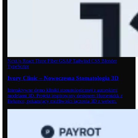
Next.js
React Three Fiber
GSAP
Tailwind CSS
Blender
TypeScript
Ivory Clinic – Nowoczesna Stomatologia 3D
Interaktywne demo kliniki stomatologicznej z autorskimi
modelami 3D. Projekt inspirowany designem Humeniakk z
Behance, pokazujący możliwości łączenia 3D z webem.
11