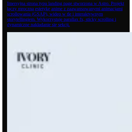
Imersyjna strona typu landing page stworzona w Astro. Projekt
łączy mroczną estetykę anime z zaawansowanymi animacjami
scrollowania (GSAP), wideo w tle i interaktywnym
storytellingiem. Wykorzystuje parallax fx, sticky scrolling i
dynamiczne nakładanie się sekcji.
10