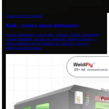
Capacitor
iOS
Android
Kadr – cyfrowy aparat jednorazowy
Aparat jednorazowy na wesele i imprezy. Goście fotografują
swoim telefonem, ale nikt nie podgląda cudzych kadrów —
album odblokowuje się dopiero po imprezie i wszyscy
odkrywają dzień naraz.
04