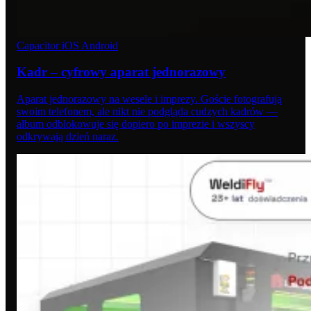
Capacitor
iOS
Android
Kadr – cyfrowy aparat jednorazowy
Aparat jednorazowy na wesele i imprezy. Goście fotografują
swoim telefonem, ale nikt nie podgląda cudzych kadrów —
album odblokowuje się dopiero po imprezie i wszyscy
odkrywają dzień naraz.
04