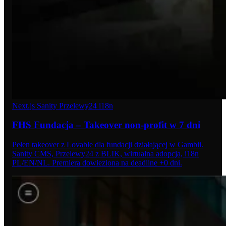
Next.js
Sanity
Przelewy24
i18n
FHS Fundacja – Takeover non-profit w 7 dni
Pełen takeover z Lovable dla fundacji działającej w Gambii.
Sanity CMS, Przelewy24 z BLIK, wirtualna adopcja, i18n
PL/EN/NL. Premiera dowieziona na deadline +0 dni.
06