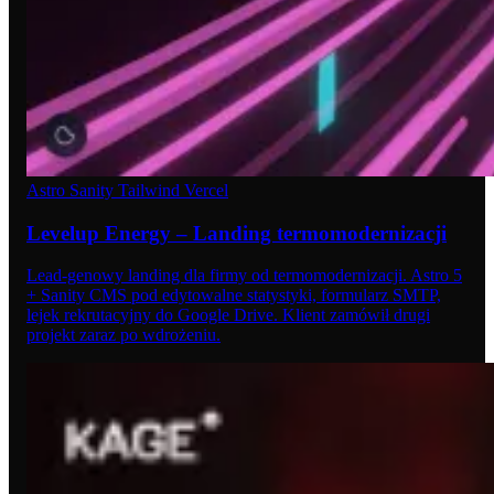
Astro
Sanity
Tailwind
Vercel
Levelup Energy – Landing termomodernizacji
Lead-genowy landing dla firmy od termomodernizacji. Astro 5
+ Sanity CMS pod edytowalne statystyki, formularz SMTP,
lejek rekrutacyjny do Google Drive. Klient zamówił drugi
projekt zaraz po wdrożeniu.
09