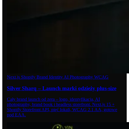
Next.js
Shopify
Brand Identity
AI Photography
WCAG
Silver Sharq – Launch marki odzieży plus-size
Cały brand launch od zera – logo, identyfikacja, AI
photography, brand book i headless storefront. Next.js 15 +
Shopify Storefront API, pięć lokali, WCAG 2.1 AA, gotowe
pod EAA.
07