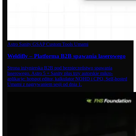
Astro
Sanity
GSAP
Custom Tools
Umami
Weldifly – Platforma B2B spawania laserowego
Strona inżynierska B2B pod bezpieczeństwo spawania
laserowego. Astro 5 + Sanity plus trzy autorskie mikro-
aplikacje: hotspot editor, kalkulator NOHD i CPQ. Self-hosted
Umami z nagrywaniem sesji od dnia 1.
05