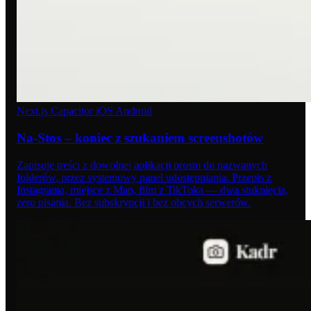
Next.js
Capacitor
iOS
Android
Na-Stos – koniec z szukaniem screenshotów
Zapisuje treści z dowolnej aplikacji prosto do nazwanych
folderów, przez systemowy panel udostępniania. Przepis z
Instagrama, miejsce z Map, film z TikToka — dwa stuknięcia,
zero pisania. Bez subskrypcji i bez obcych serwerów.
03