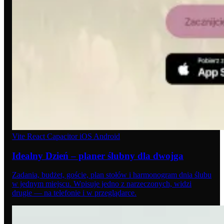
Vite
React
Capacitor
iOS
Android
Idealny Dzień – planer ślubny dla dwojga
Zadania, budżet, goście, plan stołów i harmonogram dnia ślubu
w jednym miejscu. Wpisuje jedno z narzeczonych, widzi
drugie — na telefonie i w przeglądarce.
02