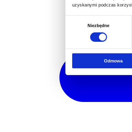
uzyskanymi podczas korzysta
Wybór
Niezbędne
zgody
Odmowa