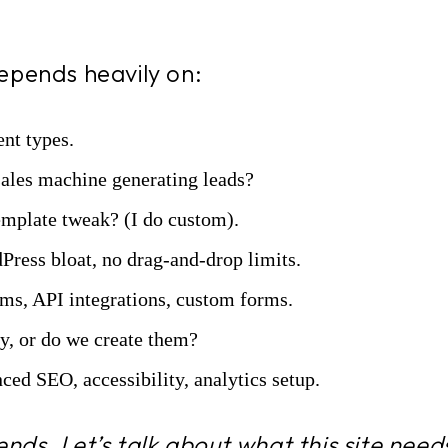
epends heavily on:
nt types.
a sales machine generating leads?
emplate tweak? (I do custom).
Press bloat, no drag-and-drop limits.
s, API integrations, custom forms.
y, or do we create them?
ed SEO, accessibility, analytics setup.
ends. Let’s talk about what this site need