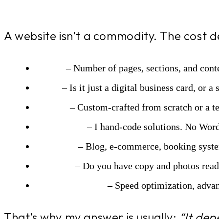
A website isn’t a commodity. The cost d
Scope
– Number of pages, sections, and conte
Goal
– Is it just a digital business card, or 
Design
– Custom-crafted from scratch or a t
Tech Stack
– I hand-code solutions. No Word
Features
– Blog, e-commerce, booking system
Content
– Do you have copy and photos read
Technical Specs
– Speed optimization, advanc
That’s why my answer is usually:
“It dep