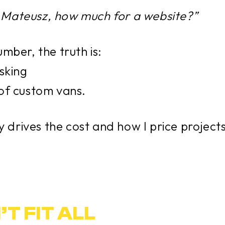
 Mateusz, how much for a website?”
umber, the truth is:
there is no universal
asking
“how much is a car?”
 of custom vans.
lly drives the cost and how I price projec
T FIT ALL