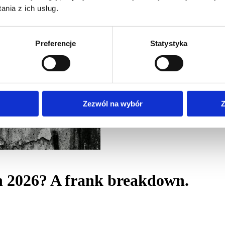
nia z ich usług.
Preferencje
Statystyka
Zezwól na wybór
Z
n 2026? A frank breakdown.