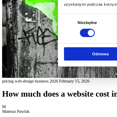
uzyskanymi podczas korzysta
Wybór
Niezbędne
zgody
Odmowa
pricing
web-design
business
2026
February 15, 2026
How much does a website cost i
M
Mateusz Pawluk